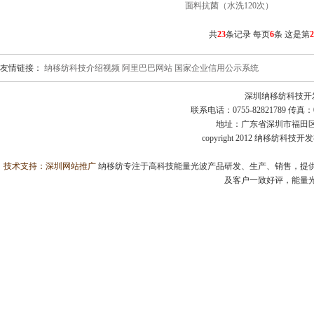
面料抗菌（水洗120次）
共
23
条记录 每页
6
条 这是第
友情链接：
纳移纺科技介绍视频
阿里巴巴网站
国家企业信用公示系统
深圳纳移纺科技开
联系电话：0755-82821789 传真：0755
地址：广东省深圳市福田区益田
copyright 2012 纳移纺科
技术支持：
深圳网站推广
纳移纺专注于高科技能量光波产品研发、生产、销售，提供
及客户一致好评，能量